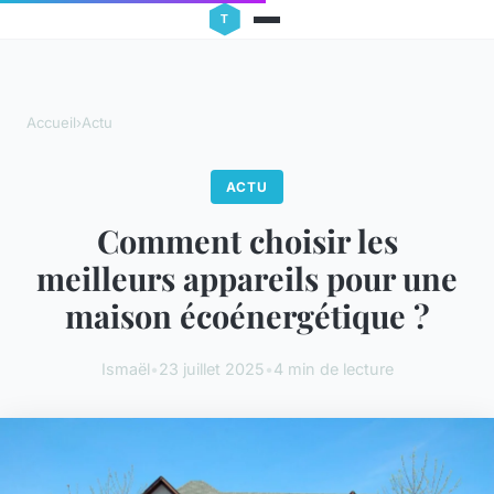
Accueil
›
Actu
ACTU
Comment choisir les
meilleurs appareils pour une
maison écoénergétique ?
Ismaël
•
23 juillet 2025
•
4 min de lecture