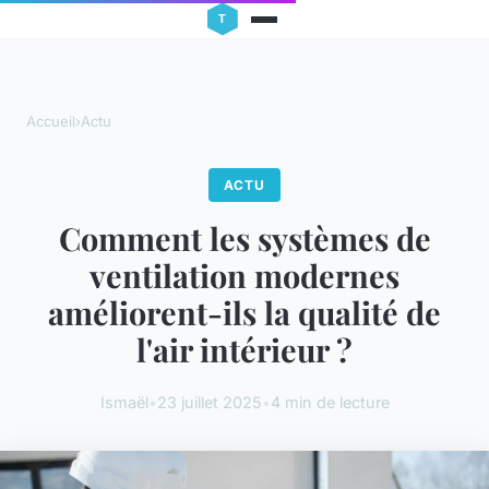
Accueil
›
Actu
ACTU
Comment les systèmes de
ventilation modernes
améliorent-ils la qualité de
l'air intérieur ?
Ismaël
•
23 juillet 2025
•
4 min de lecture