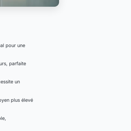
éal pour une
rs, parfaite
cessite un
oyen plus élevé
le,