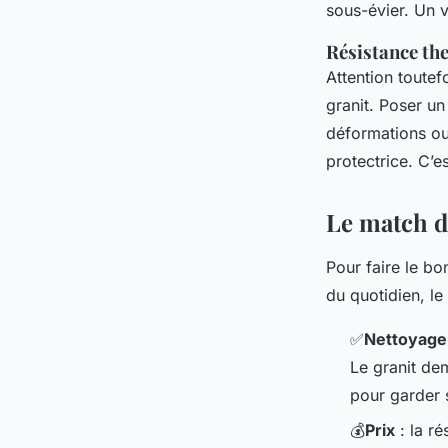
sous-évier. Un v
Résistance th
Attention toutef
granit. Poser un
déformations ou
protectrice. C’es
Le match d
Pour faire le bo
du quotidien, le 
✅
Nettoyage
Le granit dem
pour garder 
💰
Prix
: la r