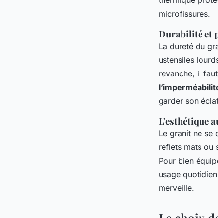
thermique protèg
microfissures.
Durabilité et 
La dureté du gra
ustensiles lour
revanche, il fau
l’imperméabilit
garder son éclat
L'esthétique a
Le granit ne se 
reflets mats ou 
Pour bien équipe
usage quotidien.
merveille.
Le choix de