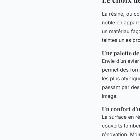
La résine, ou c
noble en apparen
un matériau faço
teintes unies pr
Une palette de
Envie d’un évier
permet des form
les plus atypiqu
passant par des 
image.
Un confort d'u
La surface en r
couverts tombent
rénovation. Moin