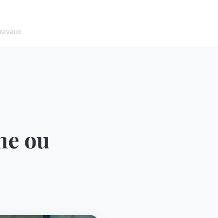
ravaux
ine ou