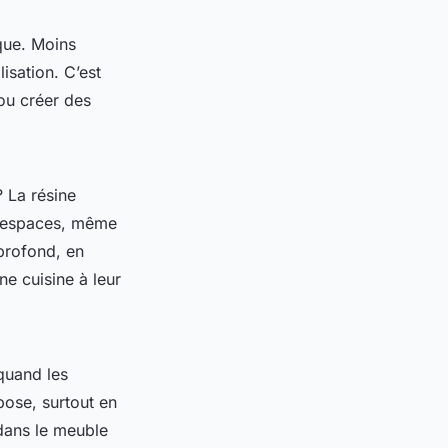
que. Moins
isation. C’est
ou créer des
 La résine
es espaces, même
 profond, en
ne cuisine à leur
quand les
 pose, surtout en
 dans le meuble