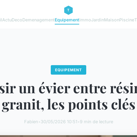
l
Actu
Deco
Demenagement
Equipement
Immo
Jardin
Maison
Piscine
T
EQUIPEMENT
ir un évier entre rés
granit, les points clés
Fabien
•
30/05/2026 10:51
•
9 min de lecture