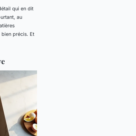
étail qui en dit
urtant, au
atières
 bien précis. Et
ve