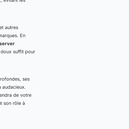
 évitant les
et autres
 marques. En
server
 doux suffit pour
profondes, ses
u audacieux.
ndra de votre
t son rôle à