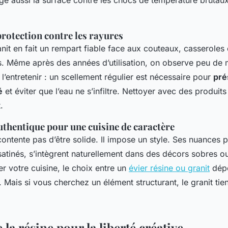
e aussi la surface contre les chocs de température brutaux,
protection contre les rayures
nit en fait un rempart fiable face aux couteaux, casseroles 
ds. Même après des années d’utilisation, on observe peu de
t l’entretenir : un scellement régulier est nécessaire pour
pré
é
et éviter que l’eau ne s’infiltre. Nettoyer avec des produits
.
uthentique pour une cuisine de caractère
contente pas d’être solide. Il impose un style. Ses nuances 
satinés, s’intègrent naturellement dans des décors sobres o
r votre cuisine, le choix entre un
évier résine ou granit
dépe
 Mais si vous cherchez un élément structurant, le granit tien
 la résine pour la liberté créative