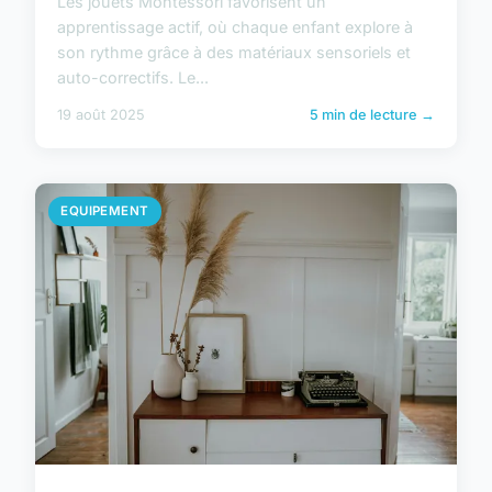
Les jouets Montessori favorisent un
apprentissage actif, où chaque enfant explore à
son rythme grâce à des matériaux sensoriels et
auto-correctifs. Le...
19 août 2025
5 min de lecture →
EQUIPEMENT