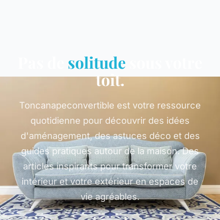
Pas de
solitude
sous votre
toit.
Toncanapeconvertible est votre ressource
quotidienne pour découvrir des idées
d'aménagement, des astuces déco et des
guides pratiques autour de la maison. Des
articles inspirants pour transformer votre
intérieur et votre extérieur en espaces de
vie agréables.